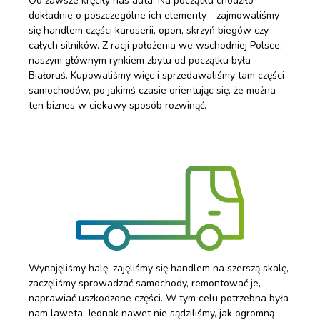
Od zawsze kręciły nas auta. Na początku chodziło
dokładnie o poszczególne ich elementy - zajmowaliśmy
się handlem części karoserii, opon, skrzyń biegów czy
całych silników. Z racji położenia we wschodniej Polsce,
naszym głównym rynkiem zbytu od początku była
Białoruś. Kupowaliśmy więc i sprzedawaliśmy tam części
samochodów, po jakimś czasie orientując się, że można
ten biznes w ciekawy sposób rozwinąć.
Wynajęliśmy halę, zajęliśmy się handlem na szerszą skalę,
zaczęliśmy sprowadzać samochody, remontować je,
naprawiać uszkodzone części. W tym celu potrzebna była
nam laweta. Jednak nawet nie sądziliśmy, jak ogromną